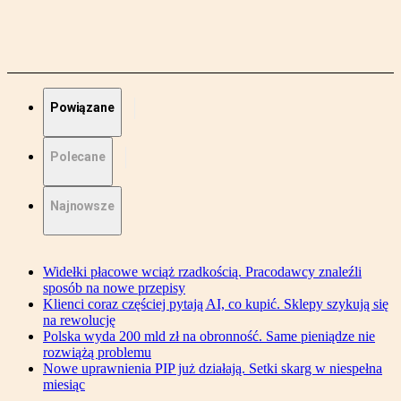
Powiązane
Polecane
Najnowsze
Widełki płacowe wciąż rzadkością. Pracodawcy znaleźli
sposób na nowe przepisy
Klienci coraz częściej pytają AI, co kupić. Sklepy szykują się
na rewolucję
Polska wyda 200 mld zł na obronność. Same pieniądze nie
rozwiążą problemu
Nowe uprawnienia PIP już działają. Setki skarg w niespełna
miesiąc