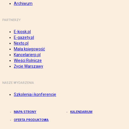
Archiwum
PARTNERZY
E-kiosk.pl
E-gazety.pl
Nexto.pl
Mała księgowość
Kancelarierp.pl
Wieści Rolnicze
Życie Warszawy
NASZE WYDARZENIA
Szkolenia i konferencje
MAPA STRONY
KALENDARIUM
OFERTA PRODUKTOWA