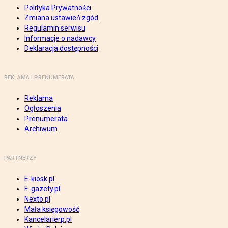
Polityka Prywatności
Zmiana ustawień zgód
Regulamin serwisu
Informacje o nadawcy
Deklaracja dostępności
REKLAMA I PRENUMERATA
Reklama
Ogłoszenia
Prenumerata
Archiwum
PARTNERZY
E-kiosk.pl
E-gazety.pl
Nexto.pl
Mała księgowość
Kancelarierp.pl