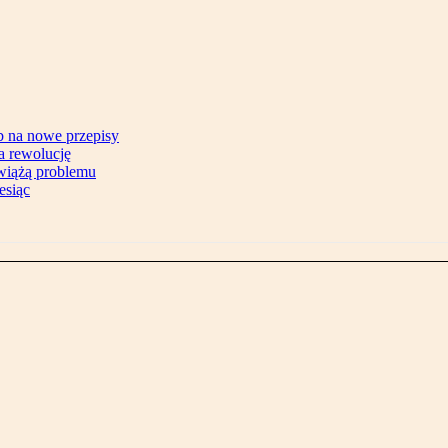
b na nowe przepisy
na rewolucję
zwiążą problemu
esiąc