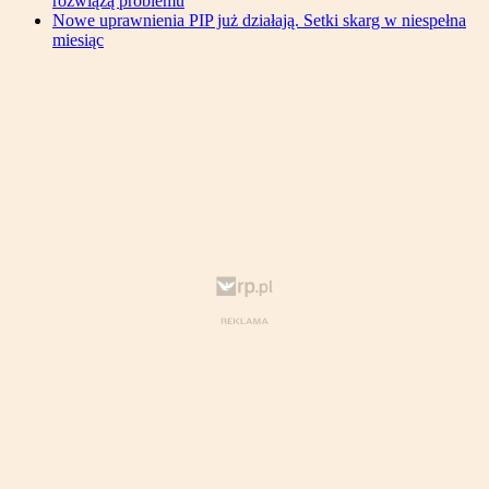
rozwiążą problemu
Nowe uprawnienia PIP już działają. Setki skarg w niespełna
miesiąc