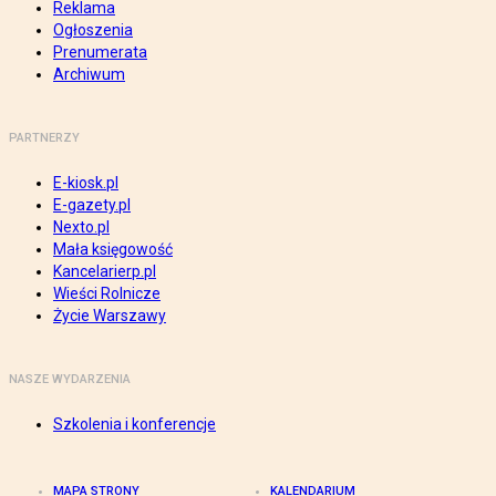
Reklama
Ogłoszenia
Prenumerata
Archiwum
PARTNERZY
E-kiosk.pl
E-gazety.pl
Nexto.pl
Mała księgowość
Kancelarierp.pl
Wieści Rolnicze
Życie Warszawy
NASZE WYDARZENIA
Szkolenia i konferencje
MAPA STRONY
KALENDARIUM