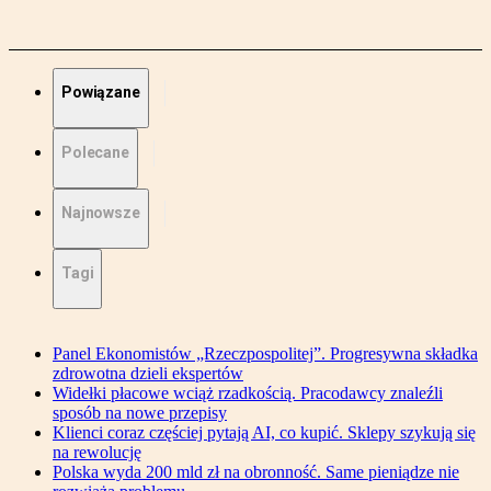
Powiązane
Polecane
Najnowsze
Tagi
Panel Ekonomistów „Rzeczpospolitej”. Progresywna składka
zdrowotna dzieli ekspertów
Widełki płacowe wciąż rzadkością. Pracodawcy znaleźli
sposób na nowe przepisy
Klienci coraz częściej pytają AI, co kupić. Sklepy szykują się
na rewolucję
Polska wyda 200 mld zł na obronność. Same pieniądze nie