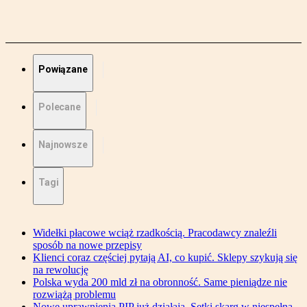
Powiązane
Polecane
Najnowsze
Tagi
Widełki płacowe wciąż rzadkością. Pracodawcy znaleźli
sposób na nowe przepisy
Klienci coraz częściej pytają AI, co kupić. Sklepy szykują się
na rewolucję
Polska wyda 200 mld zł na obronność. Same pieniądze nie
rozwiążą problemu
Nowe uprawnienia PIP już działają. Setki skarg w niespełna