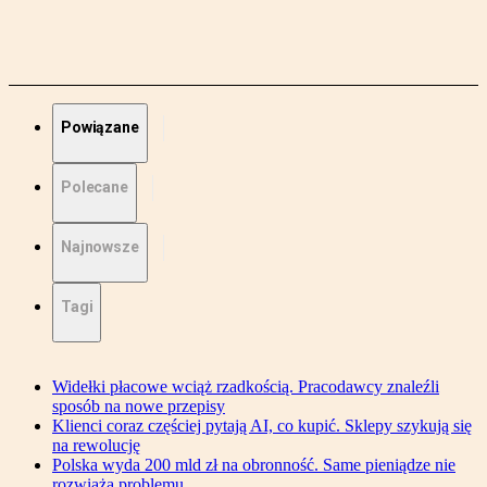
Powiązane
Polecane
Najnowsze
Tagi
Widełki płacowe wciąż rzadkością. Pracodawcy znaleźli
sposób na nowe przepisy
Klienci coraz częściej pytają AI, co kupić. Sklepy szykują się
na rewolucję
Polska wyda 200 mld zł na obronność. Same pieniądze nie
rozwiążą problemu