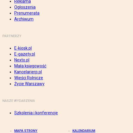
Reklama
Ogłoszenia
Prenumerata
Archiwum
PARTNERZY
E-kiosk.pl
E-gazety.pl
Nexto.pl
Mała księgowość
Kancelarierp.pl
Wieści Rolnicze
Życie Warszawy
NASZE WYDARZENIA
Szkolenia i konferencje
MAPA STRONY
KALENDARIUM