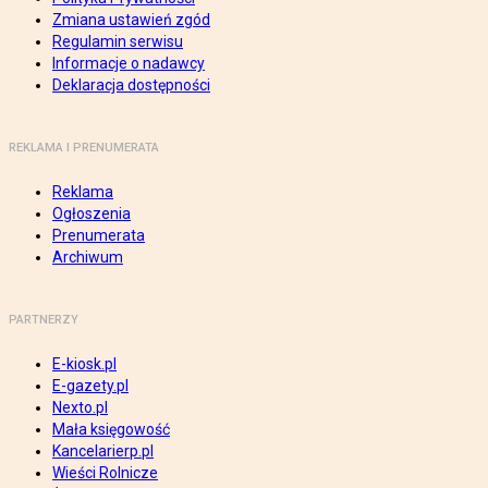
Zmiana ustawień zgód
Regulamin serwisu
Informacje o nadawcy
Deklaracja dostępności
REKLAMA I PRENUMERATA
Reklama
Ogłoszenia
Prenumerata
Archiwum
PARTNERZY
E-kiosk.pl
E-gazety.pl
Nexto.pl
Mała księgowość
Kancelarierp.pl
Wieści Rolnicze