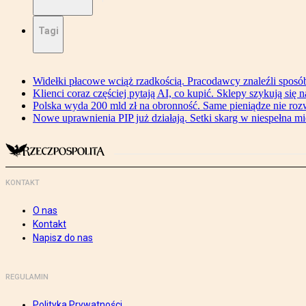
Tagi
Widełki płacowe wciąż rzadkością. Pracodawcy znaleźli sposó
Klienci coraz częściej pytają AI, co kupić. Sklepy szykują się 
Polska wyda 200 mld zł na obronność. Same pieniądze nie ro
Nowe uprawnienia PIP już działają. Setki skarg w niespełna mi
KONTAKT
O nas
Kontakt
Napisz do nas
REGULAMIN
Polityka Prywatności