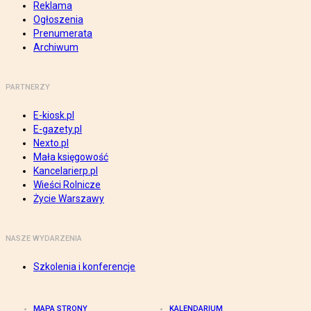
Reklama
Ogłoszenia
Prenumerata
Archiwum
PARTNERZY
E-kiosk.pl
E-gazety.pl
Nexto.pl
Mała księgowość
Kancelarierp.pl
Wieści Rolnicze
Życie Warszawy
NASZE WYDARZENIA
Szkolenia i konferencje
MAPA STRONY
KALENDARIUM