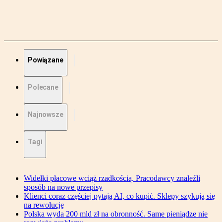
Powiązane
Polecane
Najnowsze
Tagi
Widełki płacowe wciąż rzadkością. Pracodawcy znaleźli
sposób na nowe przepisy
Klienci coraz częściej pytają AI, co kupić. Sklepy szykują się
na rewolucję
Polska wyda 200 mld zł na obronność. Same pieniądze nie