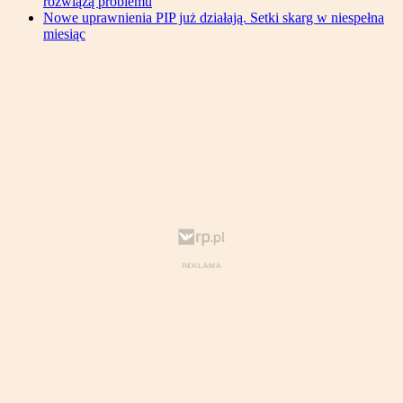
rozwiążą problemu
Nowe uprawnienia PIP już działają. Setki skarg w niespełna
miesiąc