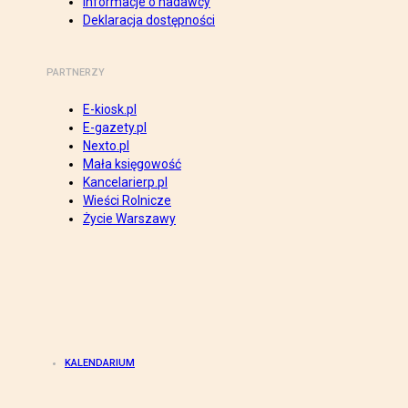
Informacje o nadawcy
Deklaracja dostępności
PARTNERZY
E-kiosk.pl
E-gazety.pl
Nexto.pl
Mała księgowość
Kancelarierp.pl
Wieści Rolnicze
Życie Warszawy
KALENDARIUM