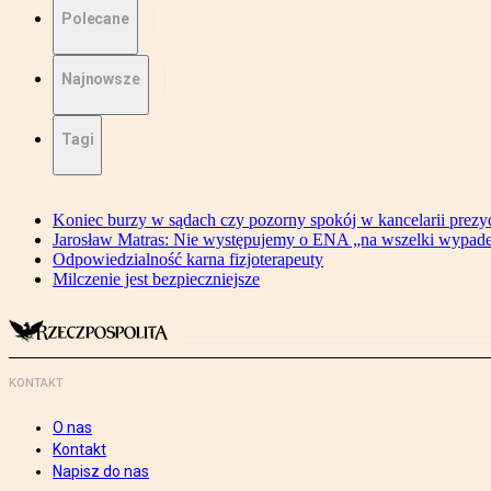
Polecane
Najnowsze
Tagi
Koniec burzy w sądach czy pozorny spokój w kancelarii prezy
Jarosław Matras: Nie występujemy o ENA „na wszelki wypad
Odpowiedzialność karna fizjoterapeuty
Milczenie jest bezpieczniejsze
KONTAKT
O nas
Kontakt
Napisz do nas