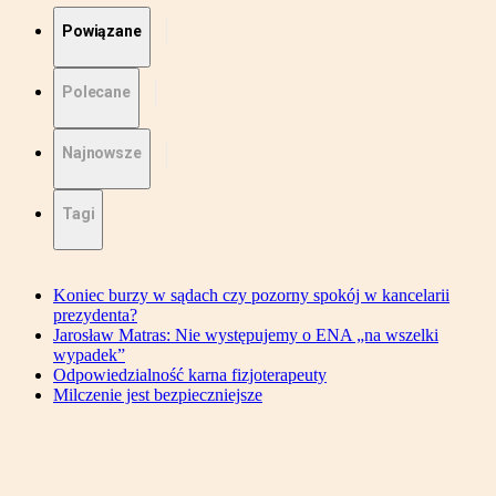
Powiązane
Polecane
Najnowsze
Tagi
Koniec burzy w sądach czy pozorny spokój w kancelarii
prezydenta?
Jarosław Matras: Nie występujemy o ENA „na wszelki
wypadek”
Odpowiedzialność karna fizjoterapeuty
Milczenie jest bezpieczniejsze