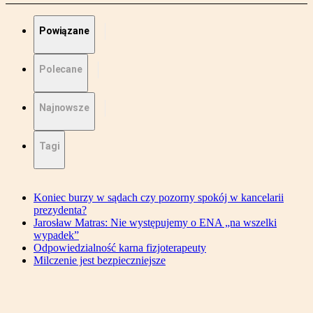
Powiązane
Polecane
Najnowsze
Tagi
Koniec burzy w sądach czy pozorny spokój w kancelarii
prezydenta?
Jarosław Matras: Nie występujemy o ENA „na wszelki
wypadek”
Odpowiedzialność karna fizjoterapeuty
Milczenie jest bezpieczniejsze