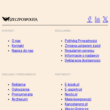
KONTAKT
REGULAMIN
O nas
Polityka Prywatności
Kontakt
Zmiana ustawień zgód
Napisz do nas
Regulamin serwisu
Informacje o nadawcy
Deklaracja dostępności
REKLAMA I PRENUMERATA
PARTNERZY
Reklama
E-kiosk.pl
Ogłoszenia
E-gazety.pl
Prenumerata
Nexto.pl
Archiwum
Mała księgowość
Kancelarierp.pl
Wieści Rolnicze