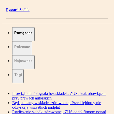
Ryszard Sadlik
Powiązane
Polecane
Najnowsze
Tagi
Prowizja dla fotografa bez składek. ZUS: brak obowiązku
przy prawach autorskich
Będą zmiany w składce zdrowotnej. Przedsiębiorcy nie
odzyskają wszystkich nadpłat
Rozliczenie składki zdrowotnej. ZUS oddał firmom ponad