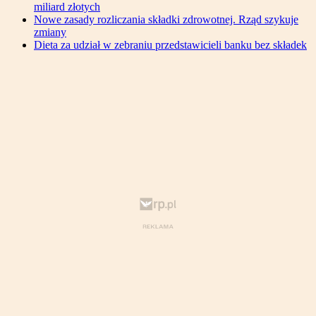
miliard złotych
Nowe zasady rozliczania składki zdrowotnej. Rząd szykuje
zmiany
Dieta za udział w zebraniu przedstawicieli banku bez składek