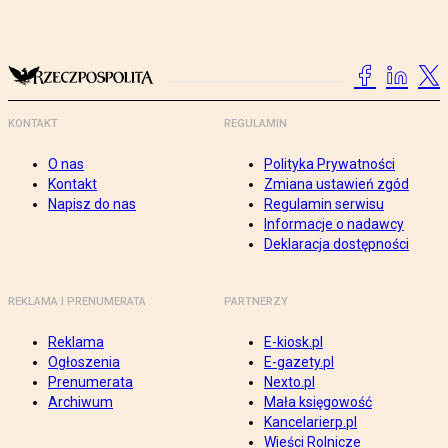
KONTAKT
REGULAMIN
O nas
Polityka Prywatności
Kontakt
Zmiana ustawień zgód
Napisz do nas
Regulamin serwisu
Informacje o nadawcy
Deklaracja dostępności
REKLAMA I PRENUMERATA
PARTNERZY
Reklama
E-kiosk.pl
Ogłoszenia
E-gazety.pl
Prenumerata
Nexto.pl
Archiwum
Mała księgowość
Kancelarierp.pl
Wieści Rolnicze