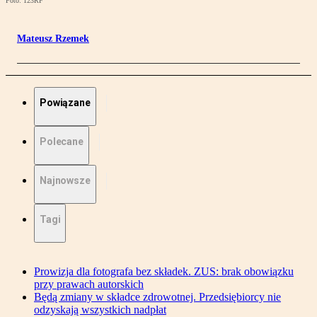
Foto: 123RF
Mateusz Rzemek
Powiązane
Polecane
Najnowsze
Tagi
Prowizja dla fotografa bez składek. ZUS: brak obowiązku
przy prawach autorskich
Będą zmiany w składce zdrowotnej. Przedsiębiorcy nie
odzyskają wszystkich nadpłat