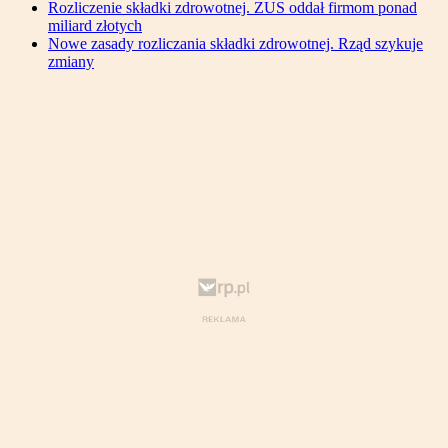
Rozliczenie składki zdrowotnej. ZUS oddał firmom ponad
miliard złotych
Nowe zasady rozliczania składki zdrowotnej. Rząd szykuje
zmiany