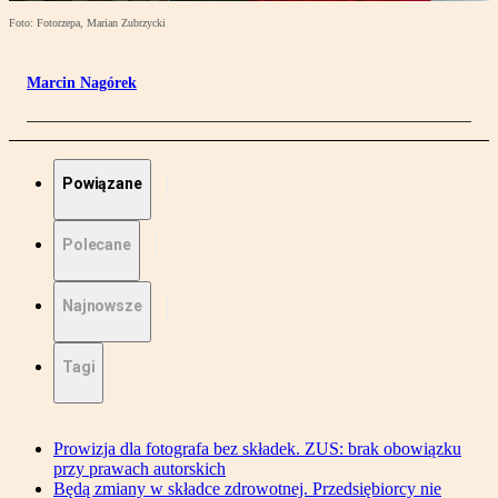
Foto: Fotorzepa, Marian Zubrzycki
Marcin Nagórek
Powiązane
Polecane
Najnowsze
Tagi
Prowizja dla fotografa bez składek. ZUS: brak obowiązku
przy prawach autorskich
Będą zmiany w składce zdrowotnej. Przedsiębiorcy nie