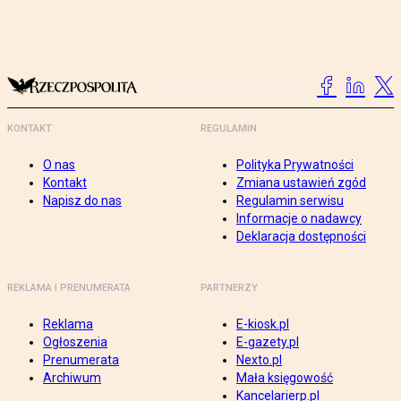
KONTAKT
REGULAMIN
O nas
Polityka Prywatności
Kontakt
Zmiana ustawień zgód
Napisz do nas
Regulamin serwisu
Informacje o nadawcy
Deklaracja dostępności
REKLAMA I PRENUMERATA
PARTNERZY
Reklama
E-kiosk.pl
Ogłoszenia
E-gazety.pl
Prenumerata
Nexto.pl
Archiwum
Mała księgowość
Kancelarierp.pl