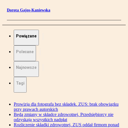
Dorota Gajos-Kaniewska
Powiązane
Polecane
Najnowsze
Tagi
Prowizja dla fotografa bez składek. ZUS: brak obowiązku
przy prawach autorskich
Będą zmiany w składce zdrowotnej. Przedsiębiorcy nie
odzyskają wszystkich nadpłat
Rozliczenie składki zdrowotnej. ZUS oddał firmom ponad