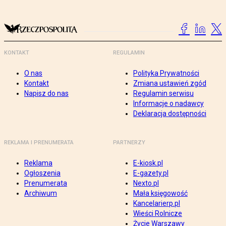
KONTAKT
REGULAMIN
O nas
Polityka Prywatności
Kontakt
Zmiana ustawień zgód
Napisz do nas
Regulamin serwisu
Informacje o nadawcy
Deklaracja dostępności
REKLAMA I PRENUMERATA
PARTNERZY
Reklama
E-kiosk.pl
Ogłoszenia
E-gazety.pl
Prenumerata
Nexto.pl
Archiwum
Mała księgowość
Kancelarierp.pl
Wieści Rolnicze
Życie Warszawy