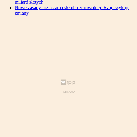
miliard złotych
Nowe zasady rozliczania składki zdrowotnej. Rząd szykuje
zmiany