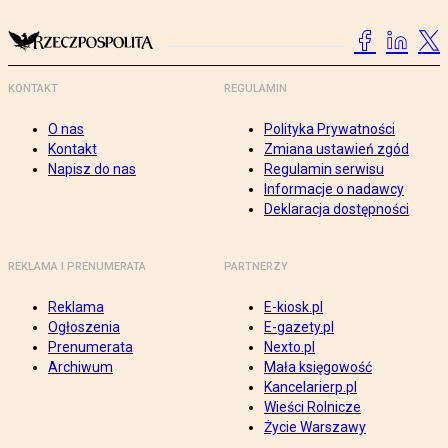
KONTAKT
REGULAMIN
O nas
Polityka Prywatności
Kontakt
Zmiana ustawień zgód
Napisz do nas
Regulamin serwisu
Informacje o nadawcy
Deklaracja dostępności
REKLAMA I PRENUMERATA
PARTNERZY
Reklama
E-kiosk.pl
Ogłoszenia
E-gazety.pl
Prenumerata
Nexto.pl
Archiwum
Mała księgowość
Kancelarierp.pl
Wieści Rolnicze
Życie Warszawy