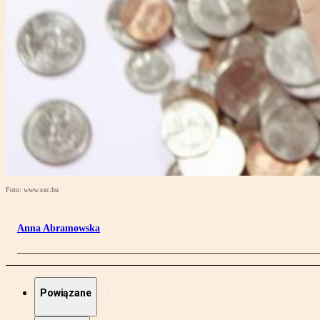
Foto: www.sxc.hu
Anna Abramowska
Powiązane