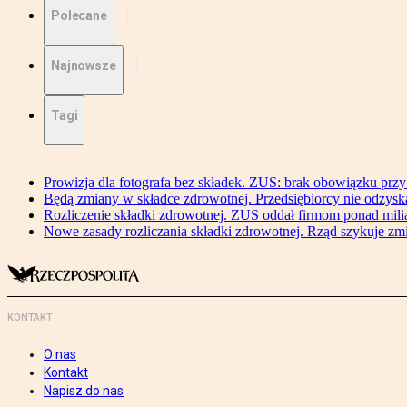
Polecane
Najnowsze
Tagi
Prowizja dla fotografa bez składek. ZUS: brak obowiązku przy
Będą zmiany w składce zdrowotnej. Przedsiębiorcy nie odzyska
Rozliczenie składki zdrowotnej. ZUS oddał firmom ponad mili
Nowe zasady rozliczania składki zdrowotnej. Rząd szykuje zm
KONTAKT
O nas
Kontakt
Napisz do nas