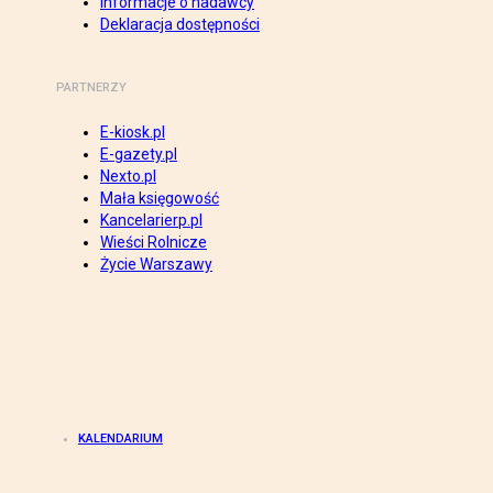
Informacje o nadawcy
Deklaracja dostępności
PARTNERZY
E-kiosk.pl
E-gazety.pl
Nexto.pl
Mała księgowość
Kancelarierp.pl
Wieści Rolnicze
Życie Warszawy
KALENDARIUM