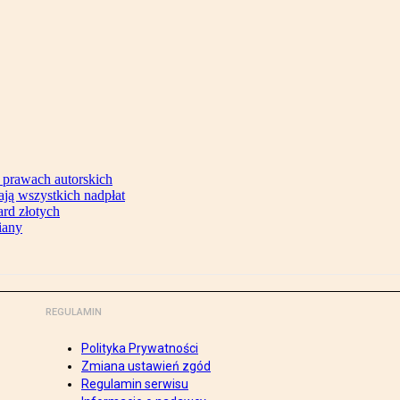
 prawach autorskich
ją wszystkich nadpłat
ard złotych
iany
REGULAMIN
Polityka Prywatności
Zmiana ustawień zgód
Regulamin serwisu