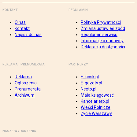
KONTAKT
REGULAMIN
O nas
Polityka Prywatności
Kontakt
Zmiana ustawień zgód
Napisz do nas
Regulamin serwisu
Informacje o nadawcy
Deklaracja dostępności
REKLAMA I PRENUMERATA
PARTNERZY
Reklama
E-kiosk.pl
Ogłoszenia
E-gazety.pl
Prenumerata
Nexto.pl
Archiwum
Mała księgowość
Kancelarierp.pl
Wieści Rolnicze
Życie Warszawy
NASZE WYDARZENIA