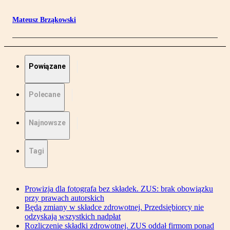
Mateusz Brząkowski
Powiązane
Polecane
Najnowsze
Tagi
Prowizja dla fotografa bez składek. ZUS: brak obowiązku
przy prawach autorskich
Będą zmiany w składce zdrowotnej. Przedsiębiorcy nie
odzyskają wszystkich nadpłat
Rozliczenie składki zdrowotnej. ZUS oddał firmom ponad