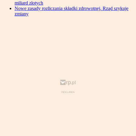
miliard złotych
Nowe zasady rozliczania składki zdrowotnej. Rząd szykuje
zmiany