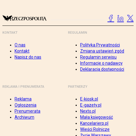
KONTAKT
REGULAMIN
O nas
Polityka Prywatności
Kontakt
Zmiana ustawień zgód
Napisz do nas
Regulamin serwisu
Informacje o nadawcy
Deklaracja dostępności
REKLAMA I PRENUMERATA
PARTNERZY
Reklama
E-kiosk.pl
Ogłoszenia
E-gazety.pl
Prenumerata
Nexto.pl
Archiwum
Mała księgowość
Kancelarierp.pl
Wieści Rolnicze
Życie Warszawy