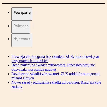
Powiązane
Polecane
Najnowsze
Prowizja dla fotografa bez składek. ZUS: brak obowiązku
przy prawach autorskich
Będą zmiany w składce zdrowotnej. Przedsiębiorcy nie
odzyskają wszystkich nadpłat
Rozliczenie składki zdrowotnej. ZUS oddał firmom ponad
miliard złotych
Nowe zasady rozliczania składki zdrowotnej. Rząd szykuje
zmiany