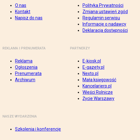
O nas
Polityka Prywatności
Kontakt
Zmiana ustawień zgód
Napisz do nas
Regulamin serwisu
Informacje o nadawcy
Deklaracja dostępności
REKLAMA I PRENUMERATA
PARTNERZY
Reklama
E-kiosk.pl
Ogłoszenia
E-gazety.pl
Prenumerata
Nexto.pl
Archiwum
Mała księgowość
Kancelarierp.pl
Wieści Rolnicze
Życie Warszawy
NASZE WYDARZENIA
Szkolenia i konferencje