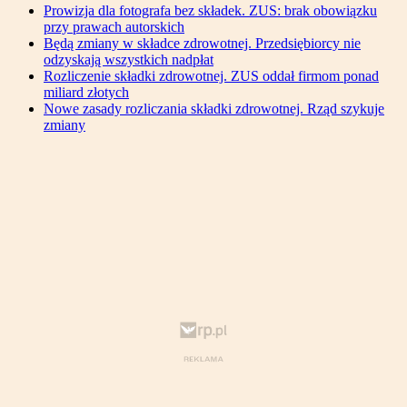
Prowizja dla fotografa bez składek. ZUS: brak obowiązku
przy prawach autorskich
Będą zmiany w składce zdrowotnej. Przedsiębiorcy nie
odzyskają wszystkich nadpłat
Rozliczenie składki zdrowotnej. ZUS oddał firmom ponad
miliard złotych
Nowe zasady rozliczania składki zdrowotnej. Rząd szykuje
zmiany