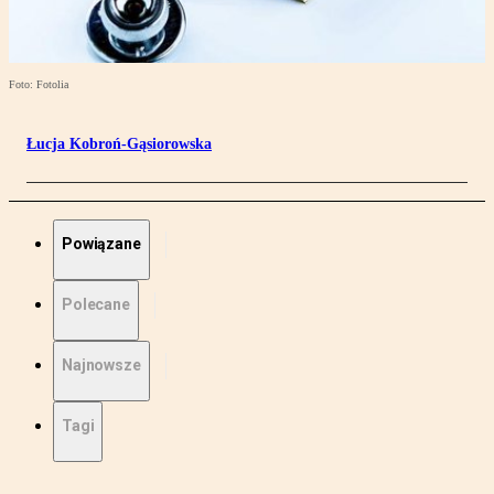
Foto: Fotolia
Łucja Kobroń-Gąsiorowska
Powiązane
Polecane
Najnowsze
Tagi