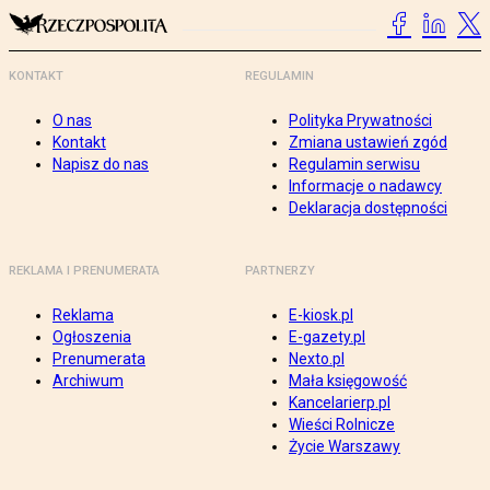
KONTAKT
REGULAMIN
O nas
Polityka Prywatności
Kontakt
Zmiana ustawień zgód
Napisz do nas
Regulamin serwisu
Informacje o nadawcy
Deklaracja dostępności
REKLAMA I PRENUMERATA
PARTNERZY
Reklama
E-kiosk.pl
Ogłoszenia
E-gazety.pl
Prenumerata
Nexto.pl
Archiwum
Mała księgowość
Kancelarierp.pl
Wieści Rolnicze
Życie Warszawy