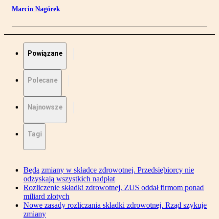
Marcin Nagórek
Powiązane
Polecane
Najnowsze
Tagi
Będą zmiany w składce zdrowotnej. Przedsiębiorcy nie
odzyskają wszystkich nadpłat
Rozliczenie składki zdrowotnej. ZUS oddał firmom ponad
miliard złotych
Nowe zasady rozliczania składki zdrowotnej. Rząd szykuje
zmiany