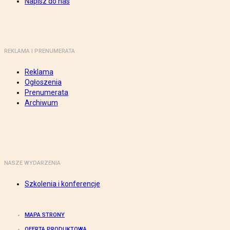
Napisz do nas
REKLAMA I PRENUMERATA
Reklama
Ogłoszenia
Prenumerata
Archiwum
NASZE WYDARZENIA
Szkolenia i konferencje
MAPA STRONY
OFERTA PRODUKTOWA