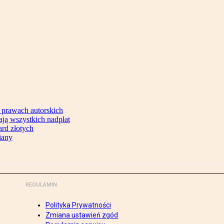
 prawach autorskich
ją wszystkich nadpłat
ard złotych
iany
REGULAMIN
Polityka Prywatności
Zmiana ustawień zgód