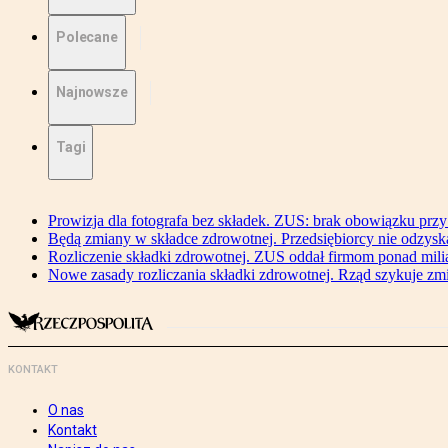
Polecane
Najnowsze
Tagi
Prowizja dla fotografa bez składek. ZUS: brak obowiązku przy
Będą zmiany w składce zdrowotnej. Przedsiębiorcy nie odzyska
Rozliczenie składki zdrowotnej. ZUS oddał firmom ponad mili
Nowe zasady rozliczania składki zdrowotnej. Rząd szykuje zm
KONTAKT
O nas
Kontakt