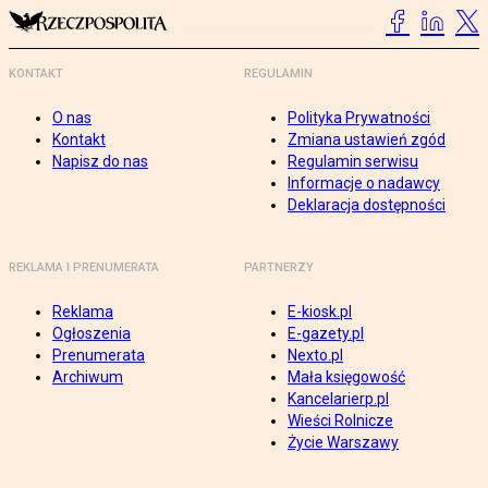
KONTAKT
REGULAMIN
O nas
Polityka Prywatności
Kontakt
Zmiana ustawień zgód
Napisz do nas
Regulamin serwisu
Informacje o nadawcy
Deklaracja dostępności
REKLAMA I PRENUMERATA
PARTNERZY
Reklama
E-kiosk.pl
Ogłoszenia
E-gazety.pl
Prenumerata
Nexto.pl
Archiwum
Mała księgowość
Kancelarierp.pl
Wieści Rolnicze
Życie Warszawy