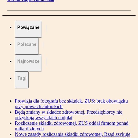
Powiązane
Polecane
Najnowsze
Tagi
Prowizja dla fotografa bez składek. ZUS: brak obowiązku
przy prawach autorskich
Będą zmiany w składce zdrowotnej. Przedsiębiorcy nie
odzyskają wszystkich nadpłat
Rozliczenie składki zdrowotnej. ZUS oddał firmom ponad
miliard złotych
Nowe zasady rozliczania składki zdrowotnej. Rząd szykuje