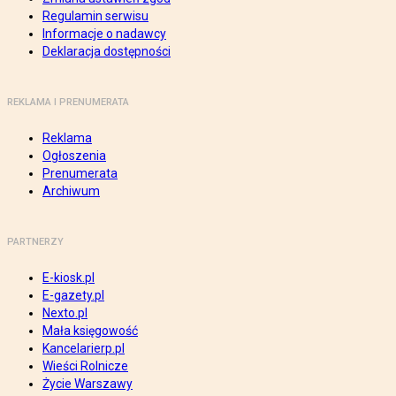
Regulamin serwisu
Informacje o nadawcy
Deklaracja dostępności
REKLAMA I PRENUMERATA
Reklama
Ogłoszenia
Prenumerata
Archiwum
PARTNERZY
E-kiosk.pl
E-gazety.pl
Nexto.pl
Mała księgowość
Kancelarierp.pl
Wieści Rolnicze
Życie Warszawy