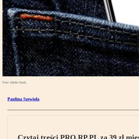
Foto: Adobe Stock
Paulina Szewioła
Czytaj treści PRO.RP.PL za 39 zł mies