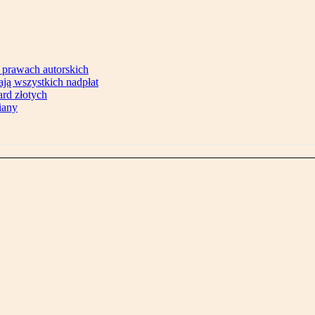
 prawach autorskich
ją wszystkich nadpłat
ard złotych
iany