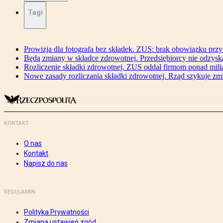
Tagi
Prowizja dla fotografa bez składek. ZUS: brak obowiązku przy
Będą zmiany w składce zdrowotnej. Przedsiębiorcy nie odzyska
Rozliczenie składki zdrowotnej. ZUS oddał firmom ponad mili
Nowe zasady rozliczania składki zdrowotnej. Rząd szykuje zm
KONTAKT
O nas
Kontakt
Napisz do nas
REGULAMIN
Polityka Prywatności
Zmiana ustawień zgód