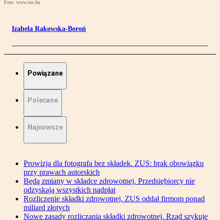
Foto: www.sxc.hu
Izabela Rakowska-Boroń
Powiązane
Polecane
Najnowsze
Prowizja dla fotografa bez składek. ZUS: brak obowiązku
przy prawach autorskich
Będą zmiany w składce zdrowotnej. Przedsiębiorcy nie
odzyskają wszystkich nadpłat
Rozliczenie składki zdrowotnej. ZUS oddał firmom ponad
miliard złotych
Nowe zasady rozliczania składki zdrowotnej. Rząd szykuje