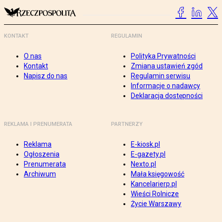
KONTAKT
REGULAMIN
O nas
Polityka Prywatności
Kontakt
Zmiana ustawień zgód
Napisz do nas
Regulamin serwisu
Informacje o nadawcy
Deklaracja dostępności
REKLAMA I PRENUMERATA
PARTNERZY
Reklama
E-kiosk.pl
Ogłoszenia
E-gazety.pl
Prenumerata
Nexto.pl
Archiwum
Mała księgowość
Kancelarierp.pl
Wieści Rolnicze
Życie Warszawy