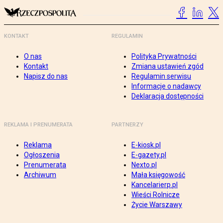
KONTAKT
REGULAMIN
O nas
Polityka Prywatności
Kontakt
Zmiana ustawień zgód
Napisz do nas
Regulamin serwisu
Informacje o nadawcy
Deklaracja dostępności
REKLAMA I PRENUMERATA
PARTNERZY
Reklama
E-kiosk.pl
Ogłoszenia
E-gazety.pl
Prenumerata
Nexto.pl
Archiwum
Mała księgowość
Kancelarierp.pl
Wieści Rolnicze
Życie Warszawy