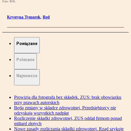
Foto: ROL
Krystyna Tymorek
,
Red
Powiązane
Polecane
Najnowsze
Prowizja dla fotografa bez składek. ZUS: brak obowiązku
przy prawach autorskich
Będą zmiany w składce zdrowotnej. Przedsiębiorcy nie
odzyskają wszystkich nadpłat
Rozliczenie składki zdrowotnej. ZUS oddał firmom ponad
miliard złotych
Nowe zasady rozliczania składki zdrowotnej. Rząd szykuje