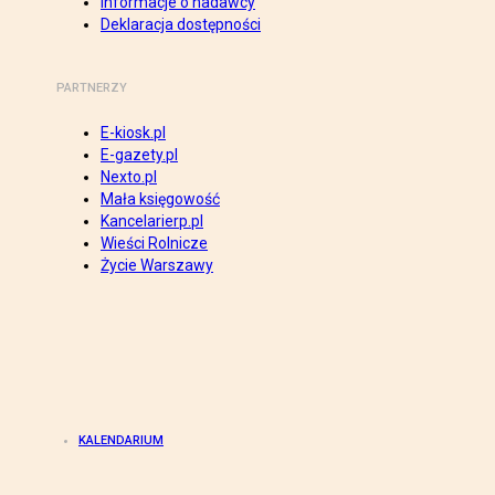
Informacje o nadawcy
Deklaracja dostępności
PARTNERZY
E-kiosk.pl
E-gazety.pl
Nexto.pl
Mała księgowość
Kancelarierp.pl
Wieści Rolnicze
Życie Warszawy
KALENDARIUM