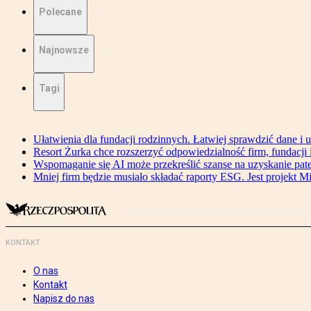
Polecane
Najnowsze
Tagi
Ułatwienia dla fundacji rodzinnych. Łatwiej sprawdzić dane i 
Resort Żurka chce rozszerzyć odpowiedzialność firm, fundacji i 
Wspomaganie się AI może przekreślić szanse na uzyskanie pat
Mniej firm będzie musiało składać raporty ESG. Jest projekt M
KONTAKT
O nas
Kontakt
Napisz do nas