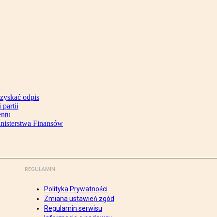
uzyskać odpis
partii
entu
inisterstwa Finansów
REGULAMIN
Polityka Prywatności
Zmiana ustawień zgód
Regulamin serwisu