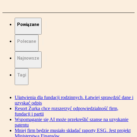
Powiązane
Polecane
Najnowsze
Tagi
Ułatwienia dla fundacji rodzinnych. Łatwiej sprawdzić dane i
uzyskać odpis
Resort Żurka chce rozszerzyć odpowiedzialność firm,
fundacji i partii
Wspomaganie się AI może przekreślić szanse na uzyskanie
patentu
Mniej firm będzie musiało składać raporty ESG. Jest projekt
Ministerstwa Finansów