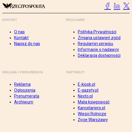
KONTAKT
REGULAMIN
O nas
Polityka Prywatności
Kontakt
Zmiana ustawień zgód
Napisz do nas
Regulamin serwisu
Informacje o nadawcy
Deklaracja dostępności
REKLAMA I PRENUMERATA
PARTNERZY
Reklama
E-kiosk.pl
Ogłoszenia
E-gazety.pl
Prenumerata
Nexto.pl
Archiwum
Mała księgowość
Kancelarierp.pl
Wieści Rolnicze
Życie Warszawy