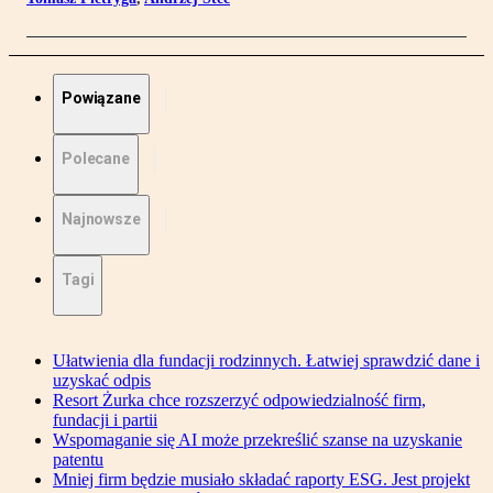
Powiązane
Polecane
Najnowsze
Tagi
Ułatwienia dla fundacji rodzinnych. Łatwiej sprawdzić dane i
uzyskać odpis
Resort Żurka chce rozszerzyć odpowiedzialność firm,
fundacji i partii
Wspomaganie się AI może przekreślić szanse na uzyskanie
patentu
Mniej firm będzie musiało składać raporty ESG. Jest projekt