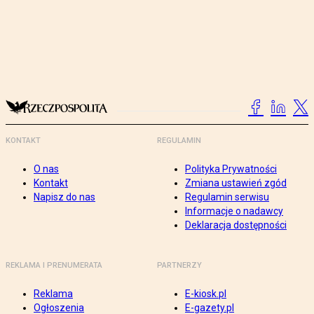
KONTAKT
REGULAMIN
O nas
Polityka Prywatności
Kontakt
Zmiana ustawień zgód
Napisz do nas
Regulamin serwisu
Informacje o nadawcy
Deklaracja dostępności
REKLAMA I PRENUMERATA
PARTNERZY
Reklama
E-kiosk.pl
Ogłoszenia
E-gazety.pl