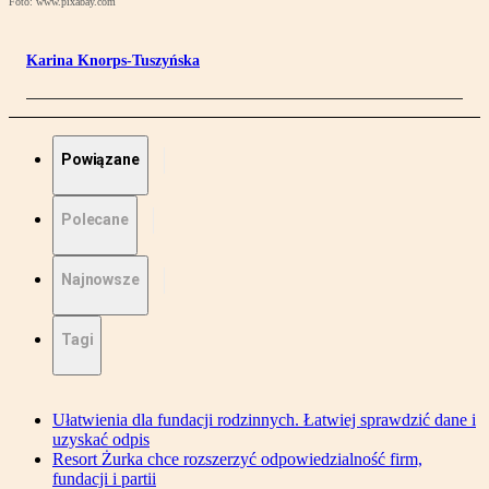
Foto: www.pixabay.com
Karina Knorps-Tuszyńska
Powiązane
Polecane
Najnowsze
Tagi
Ułatwienia dla fundacji rodzinnych. Łatwiej sprawdzić dane i
uzyskać odpis
Resort Żurka chce rozszerzyć odpowiedzialność firm,
fundacji i partii