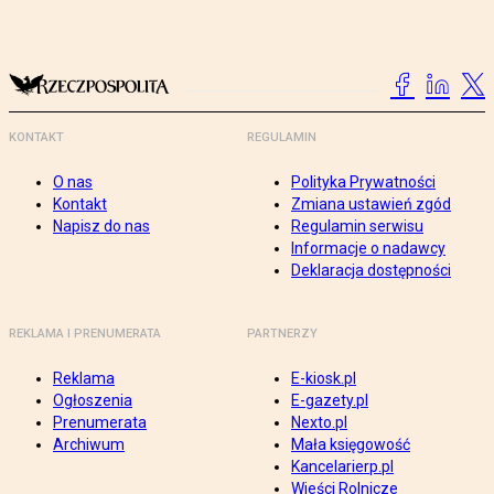
KONTAKT
REGULAMIN
O nas
Polityka Prywatności
Kontakt
Zmiana ustawień zgód
Napisz do nas
Regulamin serwisu
Informacje o nadawcy
Deklaracja dostępności
REKLAMA I PRENUMERATA
PARTNERZY
Reklama
E-kiosk.pl
Ogłoszenia
E-gazety.pl
Prenumerata
Nexto.pl
Archiwum
Mała księgowość
Kancelarierp.pl
Wieści Rolnicze