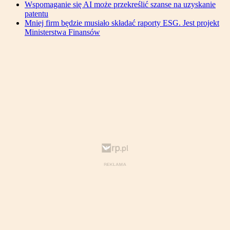
Wspomaganie się AI może przekreślić szanse na uzyskanie
patentu
Mniej firm będzie musiało składać raporty ESG. Jest projekt
Ministerstwa Finansów