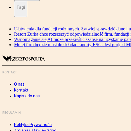
Tagi
Ułatwienia dla fundacji rodzinnych. Łatwiej sprawdzić dane i 
Resort Żurka chce rozszerzyć odpowiedzialność firm, fundacji i 
Wspomaganie się AI może przekreślić szanse na uzyskanie pat
Mniej firm będzie musiało składać raporty ESG. Jest projekt M
KONTAKT
O nas
Kontakt
Napisz do nas
REGULAMIN
Polityka Prywatności
Zmiana ustawień zgód