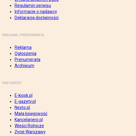
Regulamin serwisu
Informacje o nadawcy
Deklaracja dostępności
REKLAMA I PRENUMERATA
Reklama
Ogłoszenia
Prenumerata
Archiwum
PARTNERZY
E-kiosk.pl
E-gazety.pl
Nexto.pl
Mała księgowość
Kancelarierp.pl
Wieści Rolnicze
Życie Warszawy