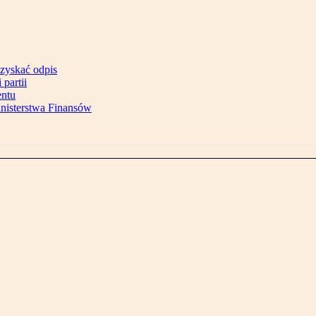
uzyskać odpis
partii
entu
inisterstwa Finansów