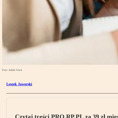
Foto: Adobe Stock
Leszek Jaworski
Czytaj treści PRO.RP.PL za 39 zł mies