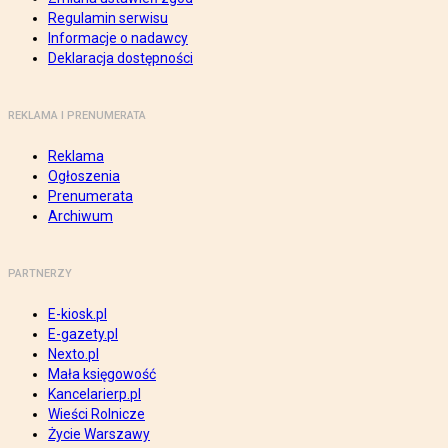
Regulamin serwisu
Informacje o nadawcy
Deklaracja dostępności
REKLAMA I PRENUMERATA
Reklama
Ogłoszenia
Prenumerata
Archiwum
PARTNERZY
E-kiosk.pl
E-gazety.pl
Nexto.pl
Mała księgowość
Kancelarierp.pl
Wieści Rolnicze
Życie Warszawy