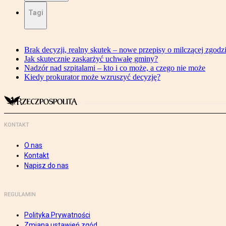
Tagi
Brak decyzji, realny skutek – nowe przepisy o milczącej zgodz
Jak skutecznie zaskarżyć uchwałę gminy?
Nadzór nad szpitalami – kto i co może, a czego nie może
Kiedy prokurator może wzruszyć decyzję?
KONTAKT
O nas
Kontakt
Napisz do nas
REGULAMIN
Polityka Prywatności
Zmiana ustawień zgód