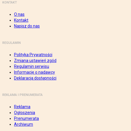
KONTAKT
O nas
Kontakt
Napisz do nas
REGULAMIN
Polityka Prywatności
Zmiana ustawień zgód
Regulamin serwisu
Informacje o nadawcy
Deklaracja dostępności
REKLAMA I PRENUMERATA
Reklama
Ogłoszenia
Prenumerata
Archiwum