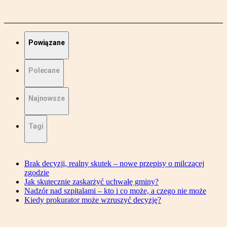
Powiązane
Polecane
Najnowsze
Tagi
Brak decyzji, realny skutek – nowe przepisy o milczącej
zgodzie
Jak skutecznie zaskarżyć uchwałę gminy?
Nadzór nad szpitalami – kto i co może, a czego nie może
Kiedy prokurator może wzruszyć decyzję?