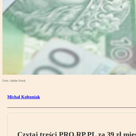
Foto: Adobe Stock
Michał Kołtuniak
Czytaj treści PRO.RP.PL za 39 zł mies