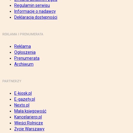
Regulamin serwisu
Informacje o nadawcy
Deklaracja dostępności
REKLAMA I PRENUMERATA
Reklama
Ogłoszenia
Prenumerata
Archiwum
PARTNERZY
E-kiosk.pl
E-gazety.pl
Nexto.pl
Mała księgowość
Kancelarierp.pl
Wieści Rolnicze
Życie Warszawy