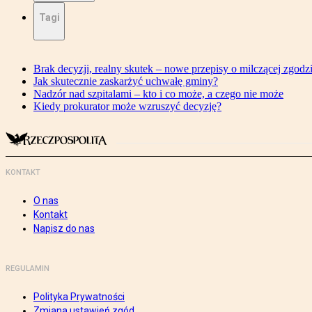
Tagi
Brak decyzji, realny skutek – nowe przepisy o milczącej zgodz
Jak skutecznie zaskarżyć uchwałę gminy?
Nadzór nad szpitalami – kto i co może, a czego nie może
Kiedy prokurator może wzruszyć decyzję?
KONTAKT
O nas
Kontakt
Napisz do nas
REGULAMIN
Polityka Prywatności
Zmiana ustawień zgód