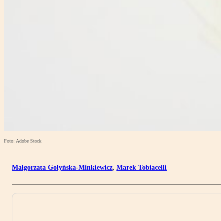
Foto: Adobe Stock
Małgorzata Gołyńska-Minkiewicz
,
Marek Tobiacelli