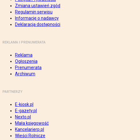
Zmiana ustawień zgód
Regulamin serwisu
Informacje o nadawcy
Deklaracja dostępności
REKLAMA I PRENUMERATA
Reklama
Ogłoszenia
Prenumerata
Archiwum
PARTNERZY
E-kiosk.pl
E-gazety.pl
Nexto.pl
Mała księgowość
Kancelarierp.pl
Wieści Rolnicze