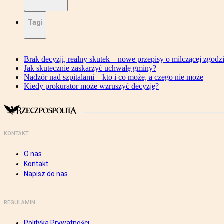
Tagi
Brak decyzji, realny skutek – nowe przepisy o milczącej zgodz
Jak skutecznie zaskarżyć uchwałę gminy?
Nadzór nad szpitalami – kto i co może, a czego nie może
Kiedy prokurator może wzruszyć decyzję?
KONTAKT
O nas
Kontakt
Napisz do nas
REGULAMIN
Polityka Prywatności