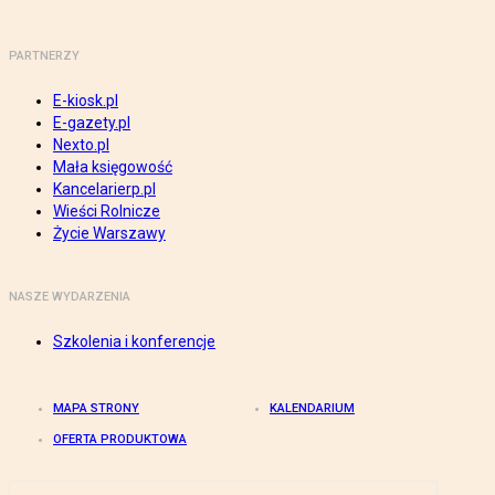
PARTNERZY
E-kiosk.pl
E-gazety.pl
Nexto.pl
Mała księgowość
Kancelarierp.pl
Wieści Rolnicze
Życie Warszawy
NASZE WYDARZENIA
Szkolenia i konferencje
MAPA STRONY
KALENDARIUM
OFERTA PRODUKTOWA