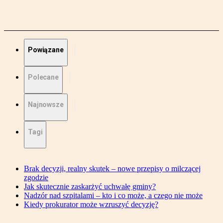
Powiązane
Polecane
Najnowsze
Tagi
Brak decyzji, realny skutek – nowe przepisy o milczącej
zgodzie
Jak skutecznie zaskarżyć uchwałę gminy?
Nadzór nad szpitalami – kto i co może, a czego nie może
Kiedy prokurator może wzruszyć decyzję?