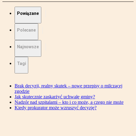
Powiązane
Polecane
Najnowsze
Tagi
Brak decyzji, realny skutek – nowe przepisy o milczącej
zgodzie
Jak skutecznie zaskarżyć uchwałę gminy?
Nadzór nad szpitalami – kto i co może, a czego nie może
Kiedy prokurator może wzruszyć decyzję?