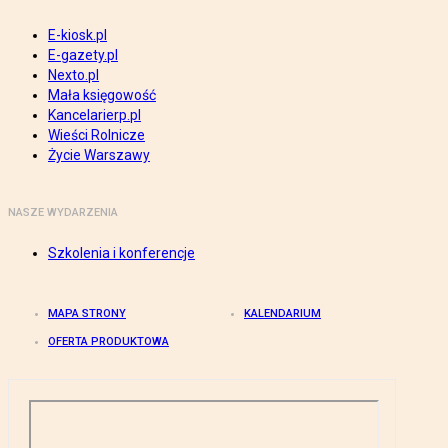
E-kiosk.pl
E-gazety.pl
Nexto.pl
Mała księgowość
Kancelarierp.pl
Wieści Rolnicze
Życie Warszawy
NASZE WYDARZENIA
Szkolenia i konferencje
MAPA STRONY
KALENDARIUM
OFERTA PRODUKTOWA