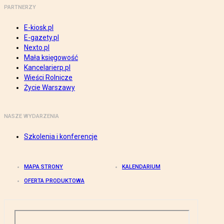
PARTNERZY
E-kiosk.pl
E-gazety.pl
Nexto.pl
Mała księgowość
Kancelarierp.pl
Wieści Rolnicze
Życie Warszawy
NASZE WYDARZENIA
Szkolenia i konferencje
MAPA STRONY
KALENDARIUM
OFERTA PRODUKTOWA