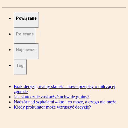
Powiązane
Polecane
Najnowsze
Tagi
Brak decyzji, realny skutek – nowe przepisy o milczącej
zgodzie
Jak skutecznie zaskarżyć uchwałę gminy?
Nadzór nad szpitalami – kto i co może, a czego nie może
Kiedy prokurator może wzruszyć decyzję?