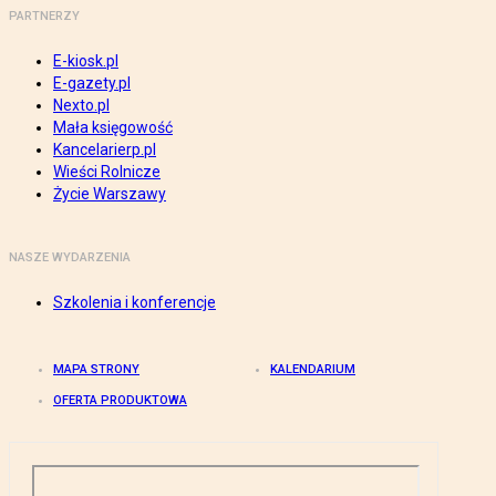
PARTNERZY
E-kiosk.pl
E-gazety.pl
Nexto.pl
Mała księgowość
Kancelarierp.pl
Wieści Rolnicze
Życie Warszawy
NASZE WYDARZENIA
Szkolenia i konferencje
MAPA STRONY
KALENDARIUM
OFERTA PRODUKTOWA