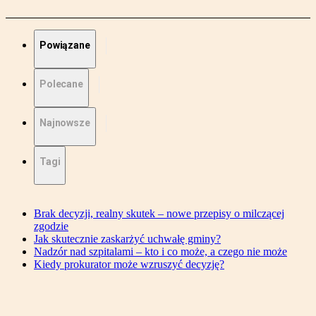
Powiązane
Polecane
Najnowsze
Tagi
Brak decyzji, realny skutek – nowe przepisy o milczącej
zgodzie
Jak skutecznie zaskarżyć uchwałę gminy?
Nadzór nad szpitalami – kto i co może, a czego nie może
Kiedy prokurator może wzruszyć decyzję?