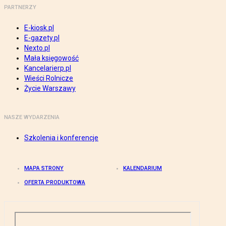
PARTNERZY
E-kiosk.pl
E-gazety.pl
Nexto.pl
Mała księgowość
Kancelarierp.pl
Wieści Rolnicze
Życie Warszawy
NASZE WYDARZENIA
Szkolenia i konferencje
MAPA STRONY
KALENDARIUM
OFERTA PRODUKTOWA