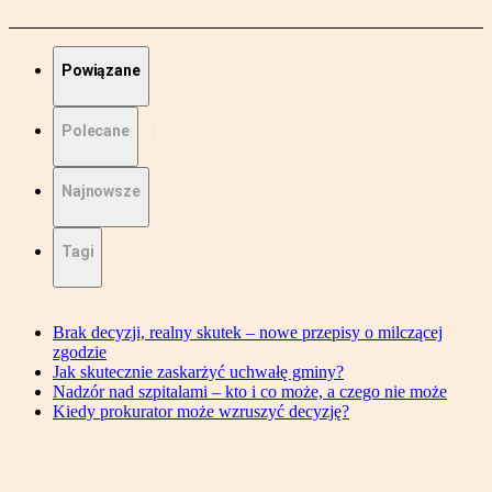
Powiązane
Polecane
Najnowsze
Tagi
Brak decyzji, realny skutek – nowe przepisy o milczącej
zgodzie
Jak skutecznie zaskarżyć uchwałę gminy?
Nadzór nad szpitalami – kto i co może, a czego nie może
Kiedy prokurator może wzruszyć decyzję?