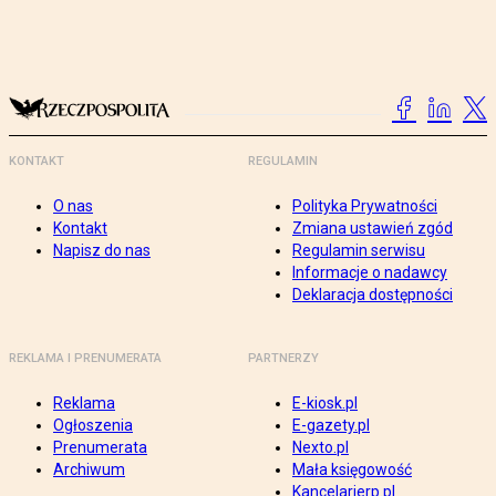
KONTAKT
REGULAMIN
O nas
Polityka Prywatności
Kontakt
Zmiana ustawień zgód
Napisz do nas
Regulamin serwisu
Informacje o nadawcy
Deklaracja dostępności
REKLAMA I PRENUMERATA
PARTNERZY
Reklama
E-kiosk.pl
Ogłoszenia
E-gazety.pl
Prenumerata
Nexto.pl
Archiwum
Mała księgowość
Kancelarierp.pl