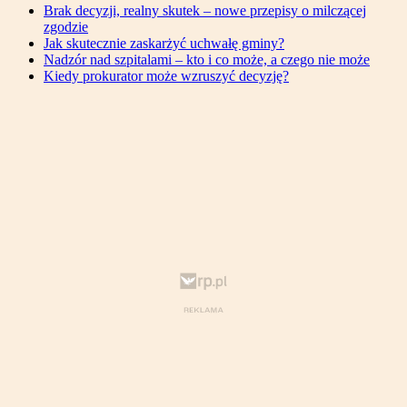
Brak decyzji, realny skutek – nowe przepisy o milczącej
zgodzie
Jak skutecznie zaskarżyć uchwałę gminy?
Nadzór nad szpitalami – kto i co może, a czego nie może
Kiedy prokurator może wzruszyć decyzję?