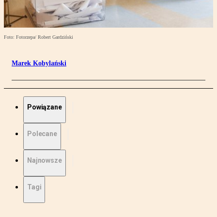
Foto: Fotorzepa/ Robert Gardziński
Marek Kobylański
Powiązane
Polecane
Najnowsze
Tagi