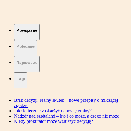
Powiązane
Polecane
Najnowsze
Tagi
Brak decyzji, realny skutek – nowe przepisy o milczącej
zgodzie
Jak skutecznie zaskarżyć uchwałę gminy?
Nadzór nad szpitalami – kto i co może, a czego nie może
Kiedy prokurator może wzruszyć decyzję?