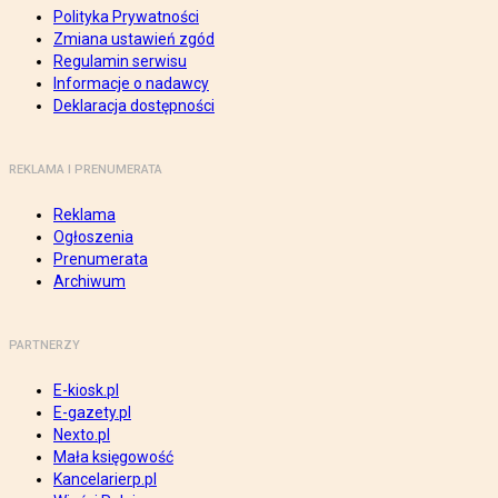
Polityka Prywatności
Zmiana ustawień zgód
Regulamin serwisu
Informacje o nadawcy
Deklaracja dostępności
REKLAMA I PRENUMERATA
Reklama
Ogłoszenia
Prenumerata
Archiwum
PARTNERZY
E-kiosk.pl
E-gazety.pl
Nexto.pl
Mała księgowość
Kancelarierp.pl