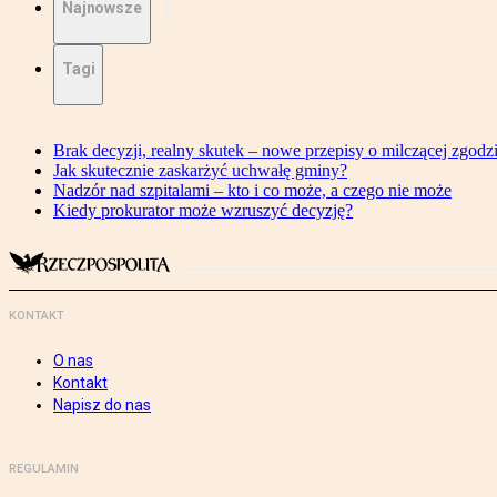
Najnowsze
Tagi
Brak decyzji, realny skutek – nowe przepisy o milczącej zgodz
Jak skutecznie zaskarżyć uchwałę gminy?
Nadzór nad szpitalami – kto i co może, a czego nie może
Kiedy prokurator może wzruszyć decyzję?
KONTAKT
O nas
Kontakt
Napisz do nas
REGULAMIN