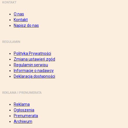
KONTAKT
O nas
Kontakt
Napisz do nas
REGULAMIN
Polityka Prywatności
Zmiana ustawień zgód
Regulamin serwisu
Informacje o nadawcy
Deklaracja dostępności
REKLAMA I PRENUMERATA
Reklama
Ogłoszenia
Prenumerata
Archiwum