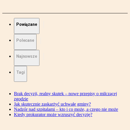
Powiązane
Polecane
Najnowsze
Tagi
Brak decyzji, realny skutek – nowe przepisy o milczącej
zgodzie
Jak skutecznie zaskarżyć uchwałę gminy?
Nadzór nad szpitalami – kto i co może, a czego nie może
Kiedy prokurator może wzruszyć decyzję?