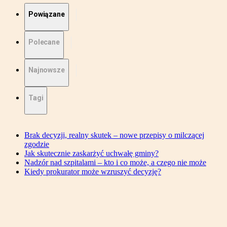
Powiązane
Polecane
Najnowsze
Tagi
Brak decyzji, realny skutek – nowe przepisy o milczącej
zgodzie
Jak skutecznie zaskarżyć uchwałę gminy?
Nadzór nad szpitalami – kto i co może, a czego nie może
Kiedy prokurator może wzruszyć decyzję?