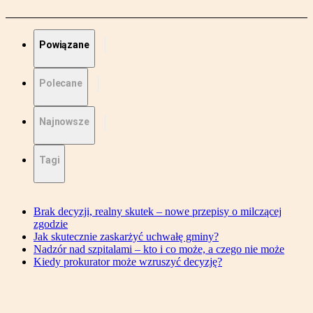
Powiązane
Polecane
Najnowsze
Tagi
Brak decyzji, realny skutek – nowe przepisy o milczącej
zgodzie
Jak skutecznie zaskarżyć uchwałę gminy?
Nadzór nad szpitalami – kto i co może, a czego nie może
Kiedy prokurator może wzruszyć decyzję?