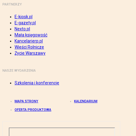
PARTNERZY
E-kiosk.pl
E-gazety.pl
Nexto.pl
Mała księgowość
Kancelarierp.pl
Wieści Rolnicze
Życie Warszawy
NASZE WYDARZENIA
Szkolenia i konferencje
MAPA STRONY
KALENDARIUM
OFERTA PRODUKTOWA