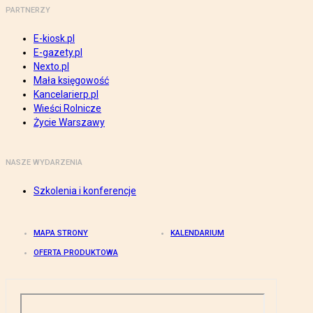
PARTNERZY
E-kiosk.pl
E-gazety.pl
Nexto.pl
Mała księgowość
Kancelarierp.pl
Wieści Rolnicze
Życie Warszawy
NASZE WYDARZENIA
Szkolenia i konferencje
MAPA STRONY
KALENDARIUM
OFERTA PRODUKTOWA