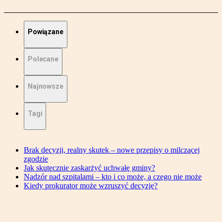
Powiązane
Polecane
Najnowsze
Tagi
Brak decyzji, realny skutek – nowe przepisy o milczącej
zgodzie
Jak skutecznie zaskarżyć uchwałę gminy?
Nadzór nad szpitalami – kto i co może, a czego nie może
Kiedy prokurator może wzruszyć decyzję?