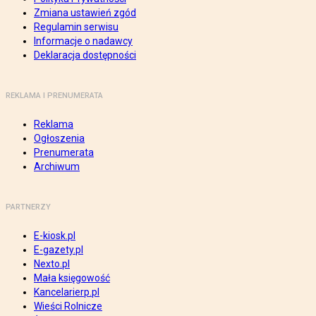
Zmiana ustawień zgód
Regulamin serwisu
Informacje o nadawcy
Deklaracja dostępności
REKLAMA I PRENUMERATA
Reklama
Ogłoszenia
Prenumerata
Archiwum
PARTNERZY
E-kiosk.pl
E-gazety.pl
Nexto.pl
Mała księgowość
Kancelarierp.pl
Wieści Rolnicze