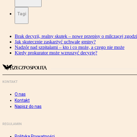
Tagi
Brak decyzji, realny skutek – nowe przepisy o milczącej zgodz
Jak skutecznie zaskarżyć uchwałę gminy?
Nadzór nad szpitalami – kto i co może, a czego nie może
Kiedy prokurator może wzruszyć decyzję?
KONTAKT
O nas
Kontakt
Napisz do nas
REGULAMIN
Polityka Prywatności