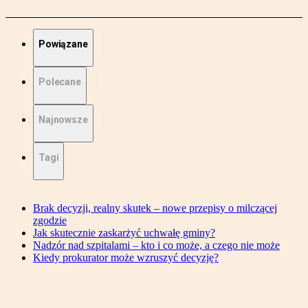
Powiązane
Polecane
Najnowsze
Tagi
Brak decyzji, realny skutek – nowe przepisy o milczącej
zgodzie
Jak skutecznie zaskarżyć uchwałę gminy?
Nadzór nad szpitalami – kto i co może, a czego nie może
Kiedy prokurator może wzruszyć decyzję?