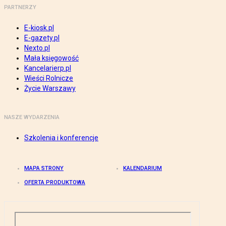
PARTNERZY
E-kiosk.pl
E-gazety.pl
Nexto.pl
Mała księgowość
Kancelarierp.pl
Wieści Rolnicze
Życie Warszawy
NASZE WYDARZENIA
Szkolenia i konferencje
MAPA STRONY
KALENDARIUM
OFERTA PRODUKTOWA